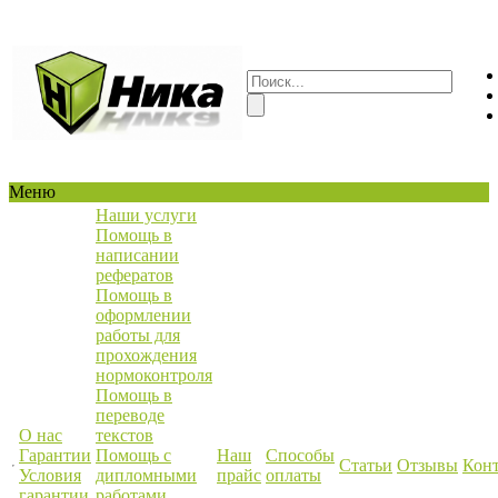
Меню
Наши услуги
Помощь в
написании
рефератов
Помощь в
оформлении
работы для
прохождения
нормоконтроля
Помощь в
переводе
О нас
текстов
Гарантии
Помощь с
Наш
Способы
Статьи
Отзывы
Кон
Условия
дипломными
прайс
оплаты
гарантии
работами