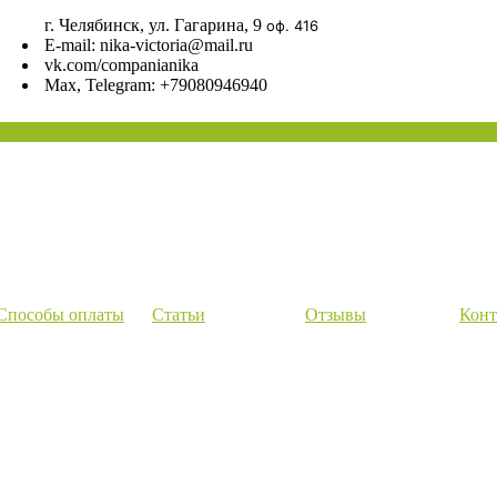
г. Челябинск, ул. Гагарина, 9
оф. 416
E-mail: nika-victoria@mail.ru
vk.com/companianika
Max, Telegram: +79080946940
Способы оплаты
Статьи
Отзывы
Конт