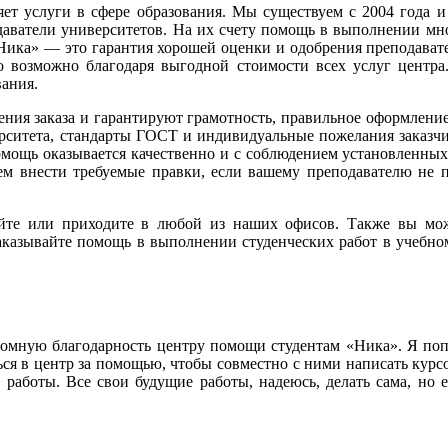
ет услуги в сфере образования. Мы существуем с 2004 года и
аватели университетов. На их счету помощь в выполнении мно
Ника» — это гарантия хорошей оценки и одобрения преподават
о возможно благодаря выгодной стоимости всех услуг центра.
вания.
ния заказа и гарантируют грамотность, правильное оформление
ерситета, стандарты ГОСТ и индивидуальные пожелания заказчи
мощь оказывается качественно и с соблюдением установленных
ем внести требуемые правки, если вашему преподавателю не п
сайте или приходите в любой из наших офисов. Также вы мо
аказывайте помощь в выполнении студенческих работ в учебно
громную благодарность центру помощи студентам «Ника». Я поп
ся в центр за помощью, чтобы совместно с ними написать курсов
работы. Все свои будущие работы, надеюсь, делать сама, но ес