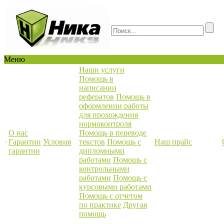
Меню
Наши услуги
Помощь в
написании
рефератов
Помощь в
оформлении работы
для прохождения
нормоконтроля
О нас
Помощь в переводе
Гарантии
Условия
текстов
Помощь с
Наш прайс
гарантии
дипломными
работами
Помощь с
контрольными
работами
Помощь с
курсовыми работами
Помощь с отчетом
по практике
Другая
помощь