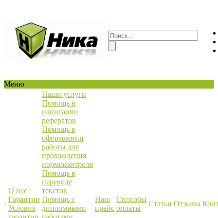
Меню
Наши услуги
Помощь в
написании
рефератов
Помощь в
оформлении
работы для
прохождения
нормоконтроля
Помощь в
переводе
О нас
текстов
Гарантии
Помощь с
Наш
Способы
Статьи
Отзывы
Кон
Условия
дипломными
прайс
оплаты
гарантии
работами